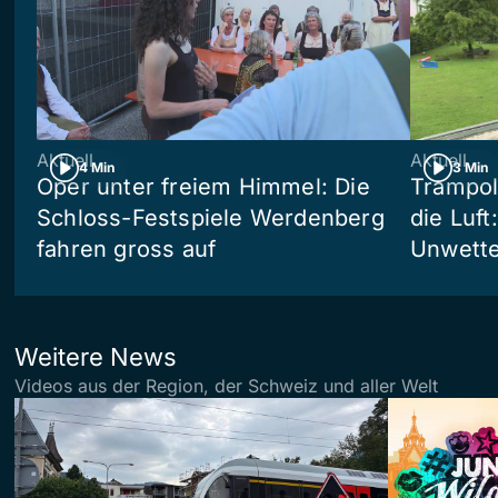
Aktuell
Aktuell
4 Min
3 Min
Oper unter freiem Himmel: Die
Trampol
Schloss-Festspiele Werdenberg
die Luft
fahren gross auf
Unwetter
Weitere News
Videos aus der Region, der Schweiz und aller Welt