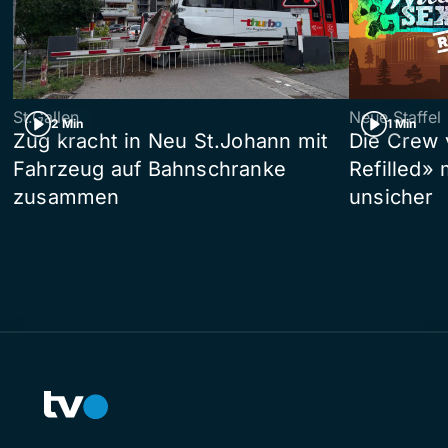
St.Gallen
Neue Staffel
2 Min
1 Min
Zug kracht in Neu St.Johann mit
Die Crew 
Fahrzeug auf Bahnschranke
Refilled»
zusammen
unsicher