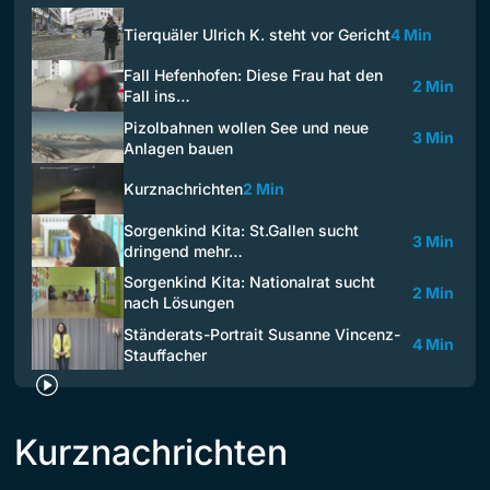
Tierquäler Ulrich K. steht vor Gericht
4 Min
Fall Hefenhofen: Diese Frau hat den
2 Min
Fall ins…
Pizolbahnen wollen See und neue
3 Min
Anlagen bauen
Kurznachrichten
2 Min
Sorgenkind Kita: St.Gallen sucht
3 Min
dringend mehr…
Sorgenkind Kita: Nationalrat sucht
2 Min
nach Lösungen
Ständerats-Portrait Susanne Vincenz-
4 Min
Stauffacher
Kurznachrichten