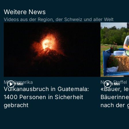
Weitere News
Videos aus der Region, der Schweiz und aller Welt
Mittelamerika
Neue Staffel
1 Min
1 Min
Vulkanausbruch in Guatemala:
«Bauer, l
1400 Personen in Sicherheit
Bäuerinne
gebracht
nach der 