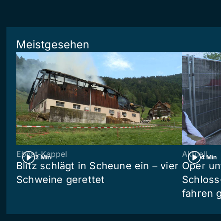
Meistgesehen
Ebnat-Kappel
Aktuell
2 Min
4 Min
Blitz schlägt in Scheune ein – vier
Oper un
Schweine gerettet
Schloss
fahren 