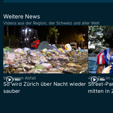
Weitere News
Videos aus der Region, der Schweiz und aller Welt
90 Tonnen Abfall
«Ein Tag im 
1 Min
1 Min
So wird Zürich über Nacht wieder
Street-P
sauber
mitten in 