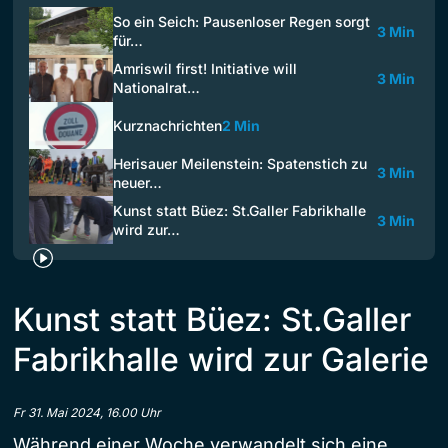
So ein Seich: Pausenloser Regen sorgt
3 Min
für…
Amriswil first! Initiative will
3 Min
Nationalrat…
Kurznachrichten
2 Min
Herisauer Meilenstein: Spatenstich zu
3 Min
neuer…
Kunst statt Büez: St.Galler Fabrikhalle
3 Min
wird zur…
Kunst statt Büez: St.Galler
Fabrikhalle wird zur Galerie
Fr 31. Mai 2024, 16.00 Uhr
Während einer Woche verwandelt sich eine