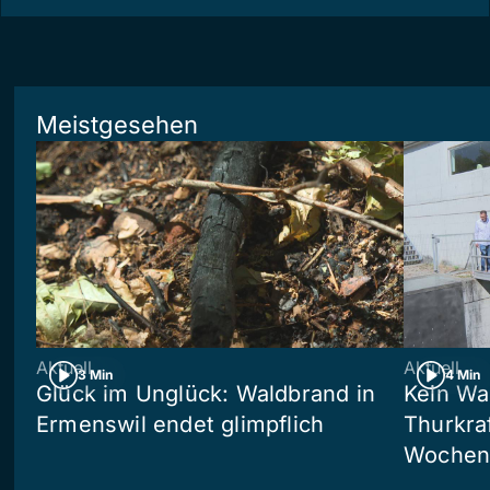
Meistgesehen
Aktuell
Aktuell
3 Min
4 Min
Glück im Unglück: Waldbrand in
Kein Wa
Ermenswil endet glimpflich
Thurkra
Wochen 