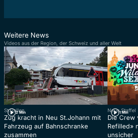
Weitere News
Videos aus der Region, der Schweiz und aller Welt
St.Gallen
Neue Staffel
2 Min
1 Min
Zug kracht in Neu St.Johann mit
Die Crew 
Fahrzeug auf Bahnschranke
Refilled»
zusammen
unsicher