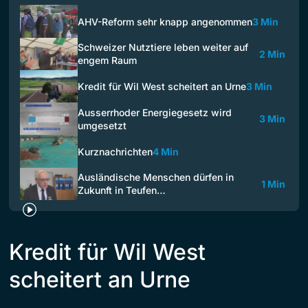
AHV-Reform sehr knapp angenommen
3 Min
Schweizer Nutztiere leben weiter auf
2 Min
engem Raum
Kredit für Wil West scheitert an Urne
3 Min
Ausserrhoder Energiegesetz wird
3 Min
umgesetzt
Kurznachrichten
4 Min
Ausländische Menschen dürfen in
1 Min
Zukunft in Teufen…
Kredit für Wil West
scheitert an Urne