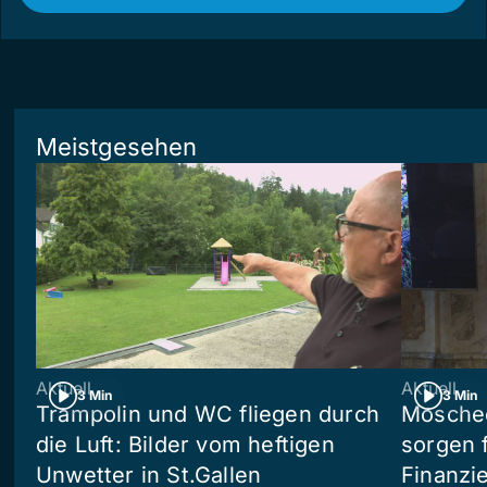
Meistgesehen
Aktuell
Aktuell
3 Min
3 Min
Trampolin und WC fliegen durch
Moschee
die Luft: Bilder vom heftigen
sorgen 
Unwetter in St.Gallen
Finanzi