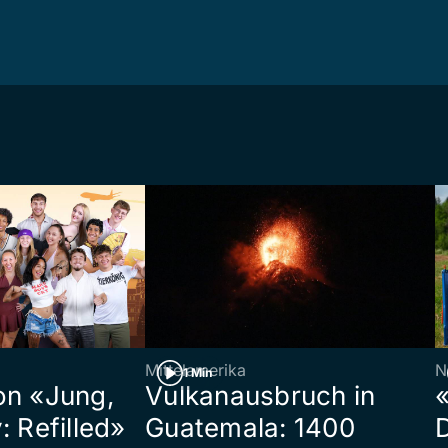
Mittelamerika
N
1 Min
on «Jung,
Vulkanausbruch in
«
: Refilled»
Guatemala: 1400