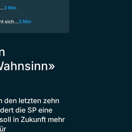
l…
3 Min
ht sich…
3 Min
n
«Wahnsinn»
n den letzten zehn
dert die SP eine
soll in Zukunft mehr
ür