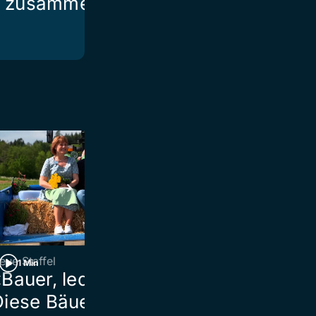
zusammen
eue Staffel
Ebnat-Kappel
1 Min
2 Min
Bauer, ledig, sucht…»:
Blitz schlägt i
Diese Bäuerinnen und
Scheune ein –