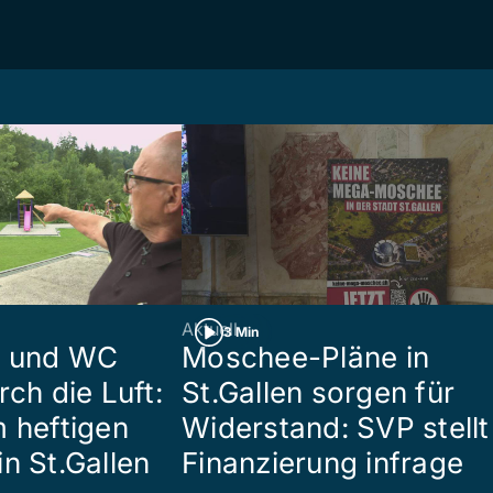
Aktuell
3 Min
n und WC
Moschee-Pläne in
rch die Luft:
St.Gallen sorgen für
m heftigen
Widerstand: SVP stellt
n St.Gallen
Finanzierung infrage