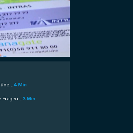
Grüne…
4 Min
he Fragen…
3 Min