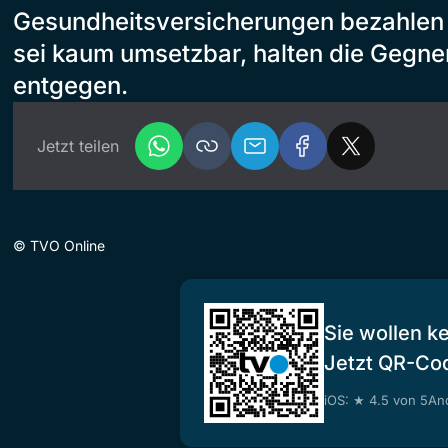
Gesundheitsversicherungen bezahlen
sei kaum umsetzbar, halten die Gegner 
entgegen.
Jetzt teilen
©
TVO Online
Sie wollen k
Jetzt QR-Co
iOS: ★ 4.5 von 5
And