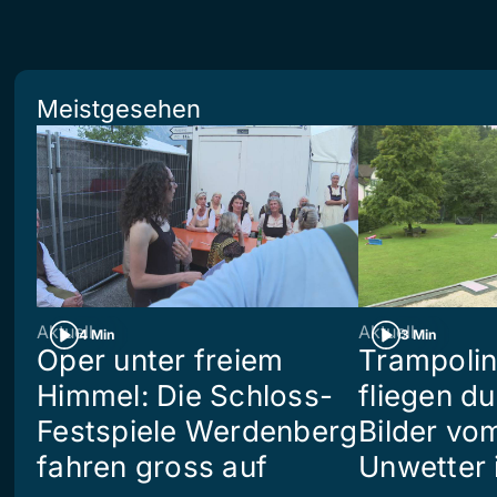
Meistgesehen
Aktuell
Aktuell
4 Min
3 Min
Oper unter freiem
Trampoli
Himmel: Die Schloss-
fliegen du
Festspiele Werdenberg
Bilder vo
fahren gross auf
Unwetter i