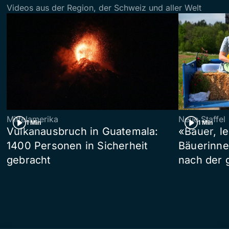
Videos aus der Region, der Schweiz und aller Welt
Mittelamerika
Neue Staffel
1 Min
1 Min
Vulkanausbruch in Guatemala:
«Bauer, l
1400 Personen in Sicherheit
Bäuerinne
gebracht
nach der 