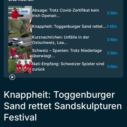
Absage: Trotz Covid-Zertifikat kein
3 Min
Irish Openair…
Knappheit: Toggenburger Sand rettet…
3 Min
Kurznachrichen: Unfälle in der
3 Min
Ostschweiz, Lea…
Schweiz – Spanien: Trotz Niederlage
3 Min
überwiegt…
Nati-Empfang: Schweizer Spieler sind
3 Min
zurück
Knappheit: Toggenburger
Sand rettet Sandskulpturen
Festival