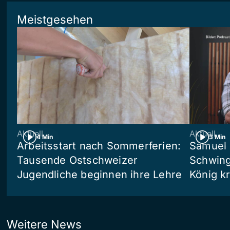
Meistgesehen
Aktuell
Aktuell
4 Min
3 Min
Arbeitsstart nach Sommerferien:
Samuel 
Tausende Ostschweizer
Schwing
Jugendliche beginnen ihre Lehre
König kr
Weitere News