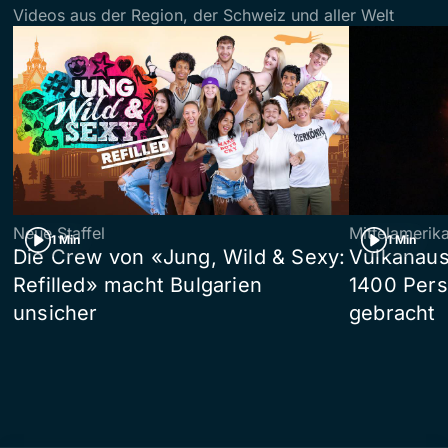
Videos aus der Region, der Schweiz und aller Welt
Neue Staffel
Mittelamerik
1 Min
1 Min
Die Crew von «Jung, Wild & Sexy:
Vulkanaus
Refilled» macht Bulgarien
1400 Pers
unsicher
gebracht