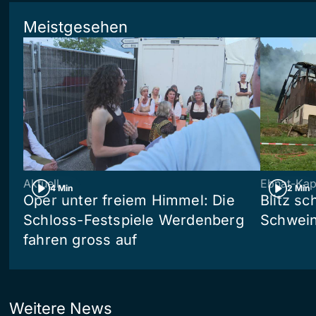
Meistgesehen
Aktuell
Ebnat-Kap
4 Min
2 Min
Oper unter freiem Himmel: Die
Blitz sc
Schloss-Festspiele Werdenberg
Schwein
fahren gross auf
Weitere News