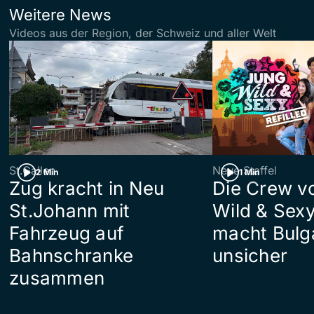
Weitere News
Videos aus der Region, der Schweiz und aller Welt
St.Gallen
Neue Staffel
2 Min
1 Min
Zug kracht in Neu
Die Crew v
St.Johann mit
Wild & Sexy
Fahrzeug auf
macht Bulg
Bahnschranke
unsicher
zusammen