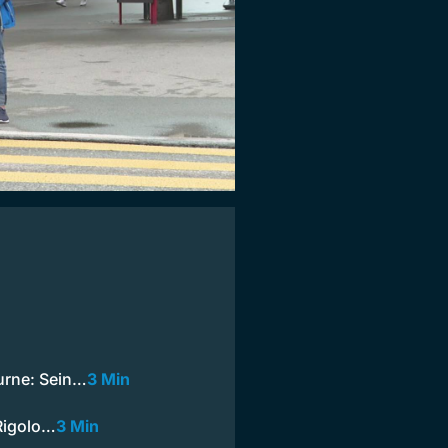
urne: Sein…
3 Min
 Rigolo…
3 Min