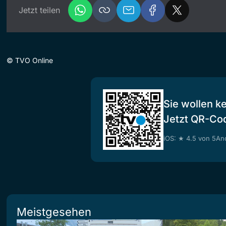
Jetzt teilen
©
TVO Online
Sie wollen k
Jetzt QR-Co
iOS: ★ 4.5 von 5
And
Meistgesehen