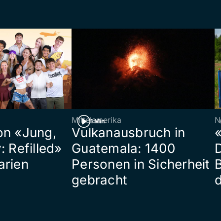
Mittelamerika
N
1 Min
on «Jung,
Vulkanausbruch in
«
: Refilled»
Guatemala: 1400
arien
Personen in Sicherheit
gebracht