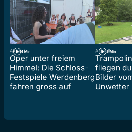
Aktuell
Aktuell
4 Min
3 Min
Oper unter freiem
Trampoli
Himmel: Die Schloss-
fliegen du
Festspiele Werdenberg
Bilder vo
fahren gross auf
Unwetter i