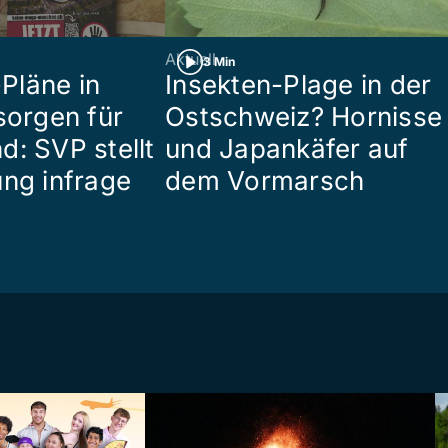
Aktuell
3 Min
Pläne in
Insekten-Plage in der
sorgen für
Ostschweiz? Hornisse
d: SVP stellt
und Japankäfer auf
ung infrage
dem Vormarsch