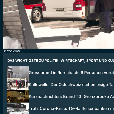
©
TVO Online
DAS WICHTIGSTE ZU POLITIK, WIRTSCHAFT, SPORT UND KU
Grossbrand in Rorschach: 6 Personen vor
Kältewelle: Der Ostschweiz stehen eisige 
Kurznachrichten: Brand TG, Grenzbrücke A
Trotz Corona-Krise: TG-Raiffeisenbanken 