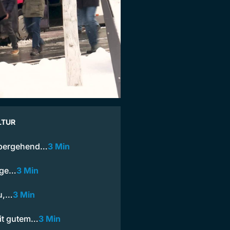
LTUR
übergehend…
3 Min
Tage…
3 Min
u,…
3 Min
mit gutem…
3 Min