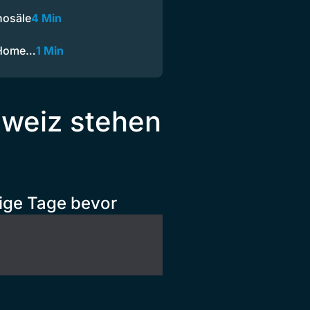
nosäle
4 Min
n Home…
1 Min
hweiz stehen
sige Tage bevor