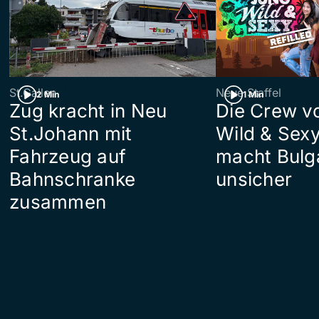
St.Gallen
Neue Staffel
2 Min
1 Min
Zug kracht in Neu
Die Crew v
St.Johann mit
Wild & Sexy
Fahrzeug auf
macht Bulg
Bahnschranke
unsicher
zusammen