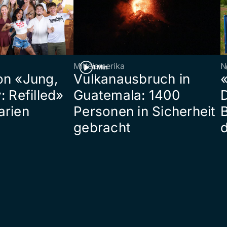
Mittelamerika
N
1 Min
on «Jung,
Vulkanausbruch in
«
: Refilled»
Guatemala: 1400
arien
Personen in Sicherheit
gebracht