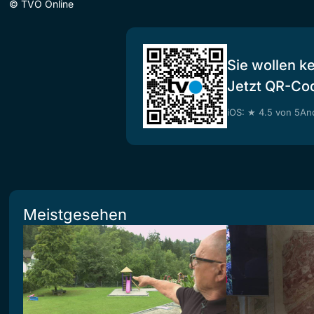
©
TVO Online
Sie wollen k
Jetzt QR-Co
iOS: ★ 4.5 von 5
And
Meistgesehen