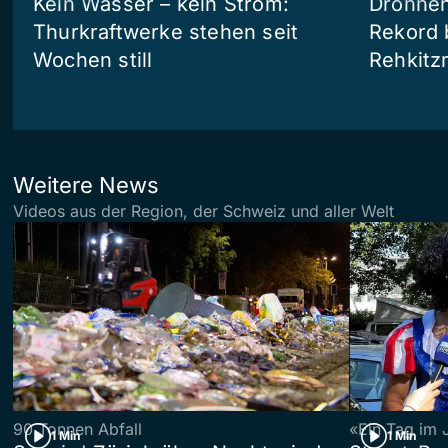
Kein Wasser – kein Strom:
Drohnen
Thurkraftwerke stehen seit
Rekord 
Wochen still
Rehkitz
Weitere News
Videos aus der Region, der Schweiz und aller Welt
90 Tonnen Abfall
«Ein Tag im 
1 Min
1 Min