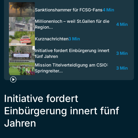
Sanktionshammer für FCSG-Fans
4 Min
Millionenloch – weil St.Gallen für die
4 Min
Region…
Kurznachrichten
3 Min
Initiative fordert Einbürgerung innert
3 Min
fünf Jahren
Mission Titelverteidigung am CSIO:
3 Min
Springreiter…
Initiative fordert
Einbürgerung innert fünf
Jahren