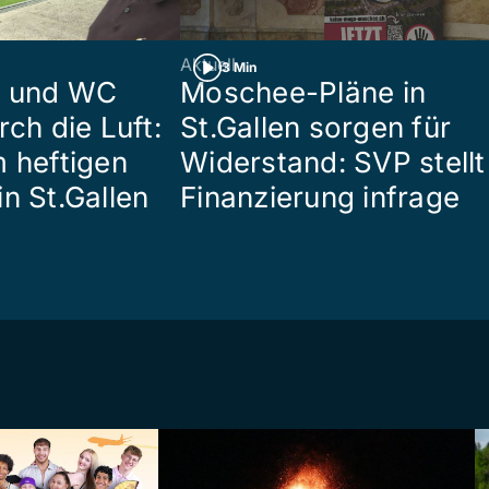
Aktuell
3 Min
n und WC
Moschee-Pläne in
rch die Luft:
St.Gallen sorgen für
m heftigen
Widerstand: SVP stellt
n St.Gallen
Finanzierung infrage