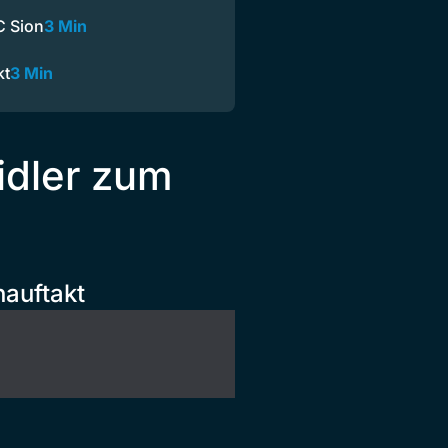
C Sion
3 Min
kt
3 Min
idler zum
nauftakt