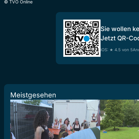
©
TVO Online
Sie wollen k
Jetzt QR-Co
iOS: ★ 4.5 von 5
And
Meistgesehen