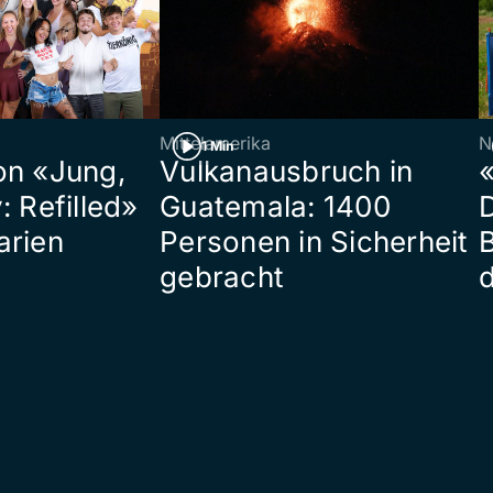
Mittelamerika
N
1 Min
on «Jung,
Vulkanausbruch in
«
: Refilled»
Guatemala: 1400
arien
Personen in Sicherheit
gebracht