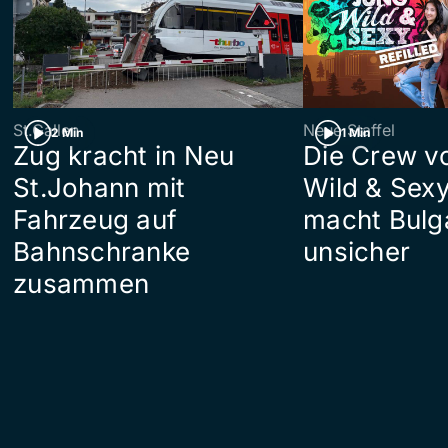
St.Gallen
Neue Staffel
2 Min
1 Min
Zug kracht in Neu
Die Crew v
St.Johann mit
Wild & Sexy
Fahrzeug auf
macht Bulg
Bahnschranke
unsicher
zusammen