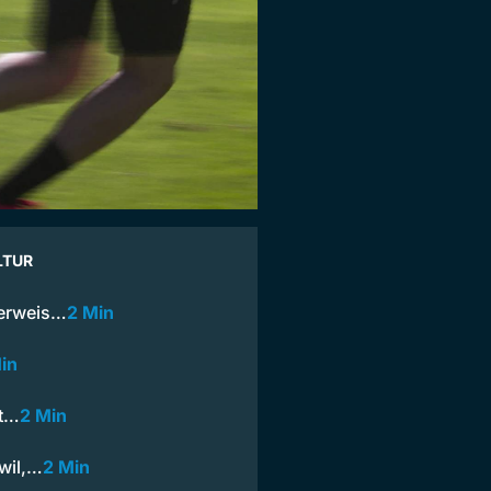
LTUR
verweis…
2 Min
in
bt…
2 Min
twil,…
2 Min