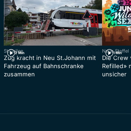
St.Gallen
Neue Staffel
2 Min
1 Min
Zug kracht in Neu St.Johann mit
Die Crew 
Fahrzeug auf Bahnschranke
Refilled»
zusammen
unsicher