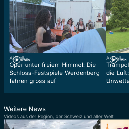
Aktuell
Aktuell
4 Min
3 Min
Oper unter freiem Himmel: Die
Trampol
Schloss-Festspiele Werdenberg
die Luft
fahren gross auf
Unwetter
Weitere News
Videos aus der Region, der Schweiz und aller Welt