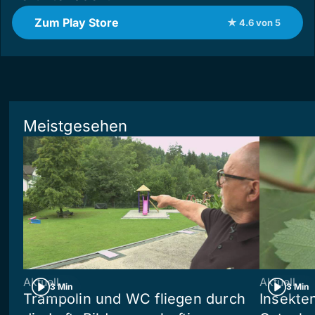
Zum Play Store
★ 4.6 von 5
Meistgesehen
Aktuell
Aktuell
3 Min
3 Min
Trampolin und WC fliegen durch
Insekte