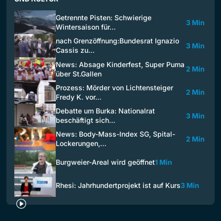
Getrennte Pisten: Schwierige
3 Min
Wintersaison für…
nach Grenzöffnung:Bundesrat Ignazio
3 Min
Cassis zu…
News: Absage Kinderfest, Super Puma
2 Min
über St.Gallen
Prozess: Mörder von Lichtensteiger
2 Min
Fredy K. vor…
Debatte um Burka: Nationalrat
3 Min
beschäftigt sich…
News: Body-Mass-Index SG, Spital-
2 Min
Lockerungen,…
Burgweier-Areal wird geöffnet
1 Min
Rhesi: Jahrhundertprojekt ist auf Kurs
3 Min