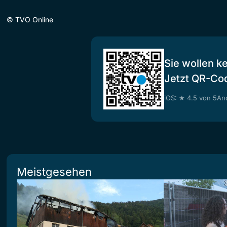
©
TVO Online
Sie wollen k
Jetzt QR-Co
iOS: ★ 4.5 von 5
And
Meistgesehen