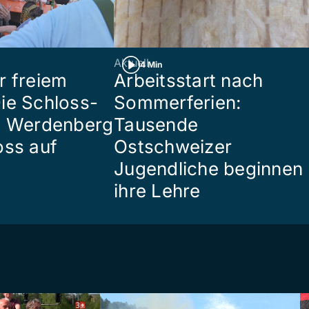
Aktuell
4 Min
r freiem
Arbeitsstart nach
ie Schloss-
Sommerferien:
e Werdenberg
Tausende
oss auf
Ostschweizer
Jugendliche beginnen
ihre Lehre