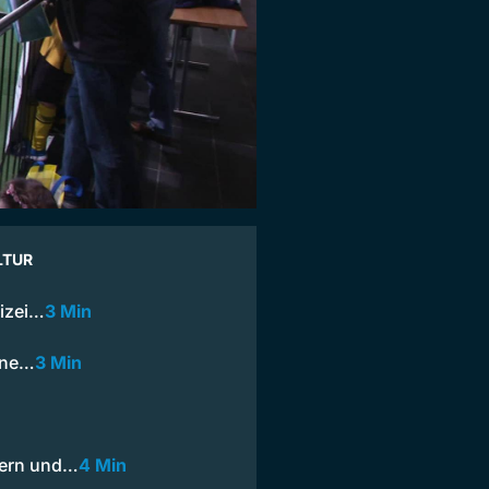
LTUR
lizei…
3 Min
ine…
3 Min
lern und…
4 Min