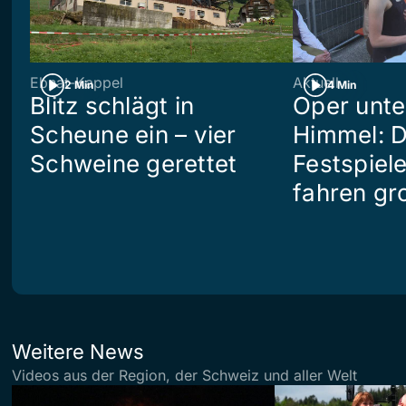
Ebnat-Kappel
Aktuell
2 Min
4 Min
Blitz schlägt in
Oper unte
Scheune ein – vier
Himmel: D
Schweine gerettet
Festspiel
fahren gr
Weitere News
Videos aus der Region, der Schweiz und aller Welt