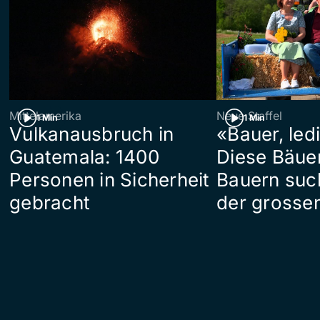
Mittelamerika
Neue Staffel
1 Min
1 Min
Vulkanausbruch in
«Bauer, led
Guatemala: 1400
Diese Bäue
Personen in Sicherheit
Bauern suc
gebracht
der grosse