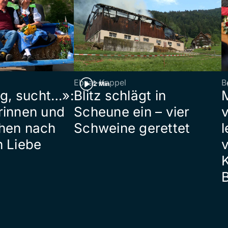
Ebnat-Kappel
B
2 Min
ig, sucht…»:
Blitz schlägt in
rinnen und
Scheune ein – vier
hen nach
Schweine gerettet
l
n Liebe