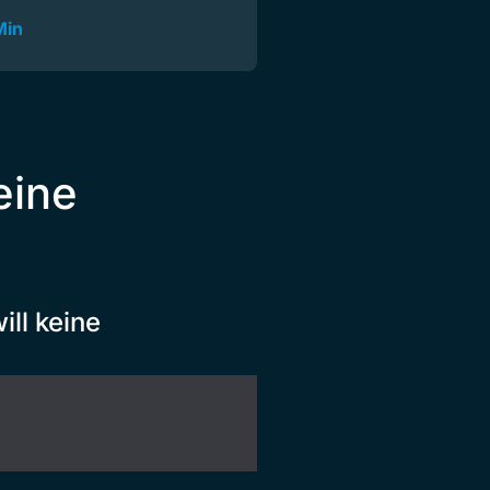
Min
eine
ll keine