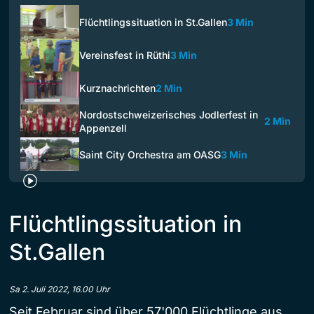
Flüchtlingssituation in St.Gallen
3 Min
Vereinsfest in Rüthi
3 Min
Kurznachrichten
2 Min
Nordostschweizerisches Jodlerfest in
2 Min
Appenzell
Saint City Orchestra am OASG
3 Min
Flüchtlingssituation in
St.Gallen
Sa 2. Juli 2022, 16.00 Uhr
Seit Februar sind über 57'000 Flüchtlinge aus