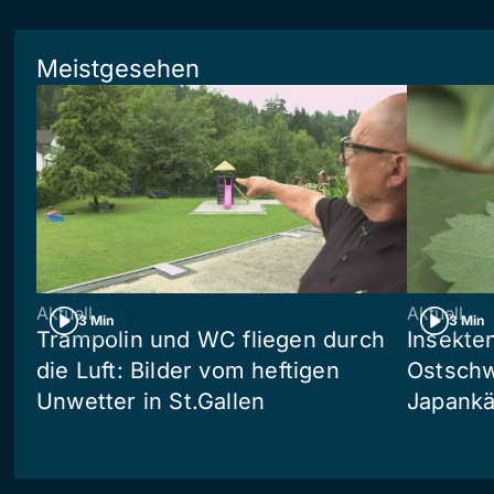
Meistgesehen
Aktuell
Aktuell
3 Min
3 Min
Trampolin und WC fliegen durch
Insekte
die Luft: Bilder vom heftigen
Ostschw
Unwetter in St.Gallen
Japankä