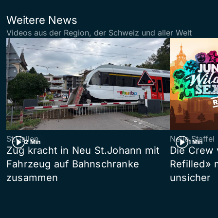
Weitere News
Videos aus der Region, der Schweiz und aller Welt
St.Gallen
Neue Staffel
2 Min
1 Min
Zug kracht in Neu St.Johann mit
Die Crew 
Fahrzeug auf Bahnschranke
Refilled»
zusammen
unsicher