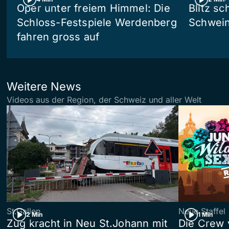
Oper unter freiem Himmel: Die
Blitz sc
Schloss-Festspiele Werdenberg
Schwein
fahren gross auf
Weitere News
Videos aus der Region, der Schweiz und aller Welt
St.Gallen
Neue Staffel
2 Min
1 Min
Zug kracht in Neu St.Johann mit
Die Crew 