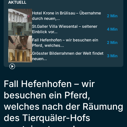
AKTUELL
Hotel Krone in Brülisau – Übernahme
2 Min
durch neuen,…
St.Galler Villa Wiesental – seltener
4 Min
Einblick vor…
Fall Hefenhofen – wir besuchen ein
2 Min
Pferd, welches…
Grösster Bilderrahmen der Welt findet
3 Min
neuen…
Fall Hefenhofen – wir
besuchen ein Pferd,
welches nach der Räumung
des Tierquäler-Hofs