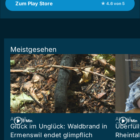
Zum Play Store
★ 4.6 von 5
Meistgesehen
Aktuell
Aktuell
3 Min
3 Min
Glück im Unglück: Waldbrand in
Überfül
Ermenswil endet glimpflich
Rheinta