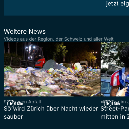
jetzt e
Weitere News
Videos aus der Region, der Schweiz und aller Welt
90 Tonnen Abfall
«Ein Tag im 
1 Min
1 Min
So wird Zürich über Nacht wieder
Street-P
sauber
mitten in 