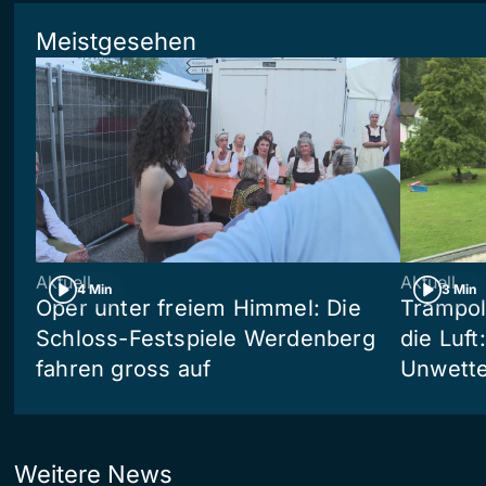
Meistgesehen
Aktuell
Aktuell
4 Min
3 Min
Oper unter freiem Himmel: Die
Trampol
Schloss-Festspiele Werdenberg
die Luft
fahren gross auf
Unwetter
Weitere News