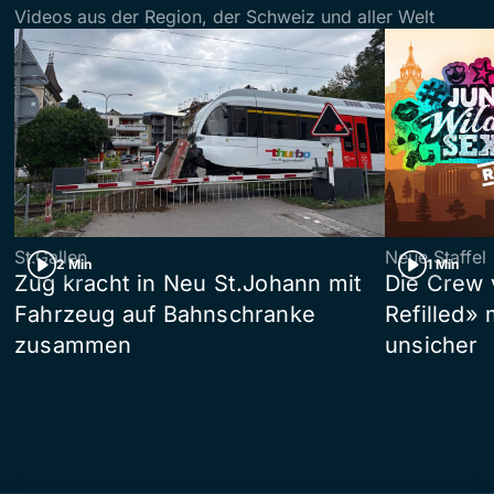
Videos aus der Region, der Schweiz und aller Welt
St.Gallen
Neue Staffel
2 Min
1 Min
Zug kracht in Neu St.Johann mit
Die Crew 
Fahrzeug auf Bahnschranke
Refilled»
zusammen
unsicher