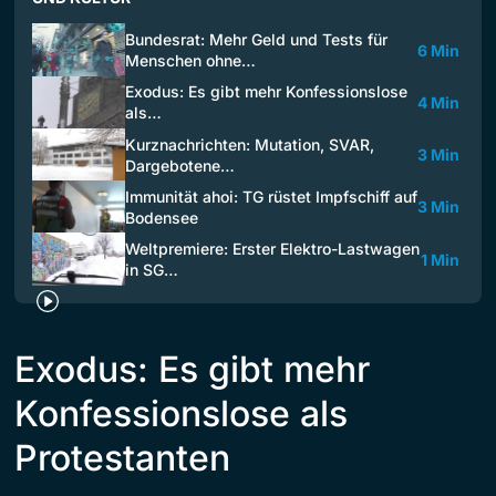
Bundesrat: Mehr Geld und Tests für
6 Min
Menschen ohne…
Exodus: Es gibt mehr Konfessionslose
4 Min
als…
Kurznachrichten: Mutation, SVAR,
3 Min
Dargebotene…
Immunität ahoi: TG rüstet Impfschiff auf
3 Min
Bodensee
Weltpremiere: Erster Elektro-Lastwagen
1 Min
in SG…
Exodus: Es gibt mehr
Konfessionslose als
Protestanten