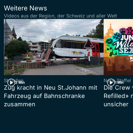
Weitere News
Videos aus der Region, der Schweiz und aller Welt
St.Gallen
Neue Staffel
2 Min
1 Min
Zug kracht in Neu St.Johann mit
Die Crew 
Fahrzeug auf Bahnschranke
Refilled»
zusammen
unsicher