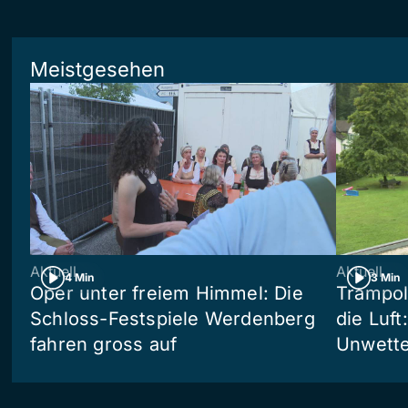
Meistgesehen
Aktuell
Aktuell
4 Min
3 Min
Oper unter freiem Himmel: Die
Trampol
Schloss-Festspiele Werdenberg
die Luft
fahren gross auf
Unwetter