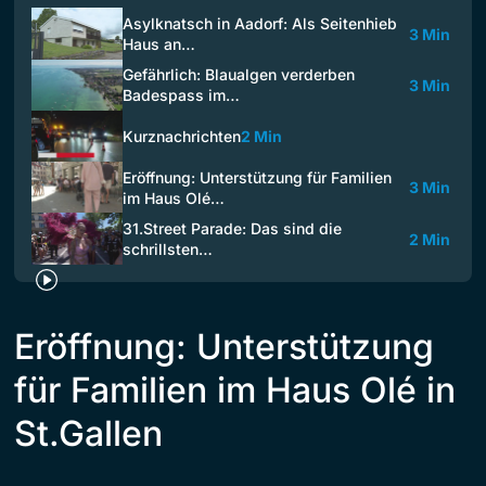
Asylknatsch in Aadorf: Als Seitenhieb
3 Min
Haus an…
Gefährlich: Blaualgen verderben
3 Min
Badespass im…
Kurznachrichten
2 Min
Eröffnung: Unterstützung für Familien
3 Min
im Haus Olé…
31.Street Parade: Das sind die
2 Min
schrillsten…
Eröffnung: Unterstützung
für Familien im Haus Olé in
St.Gallen