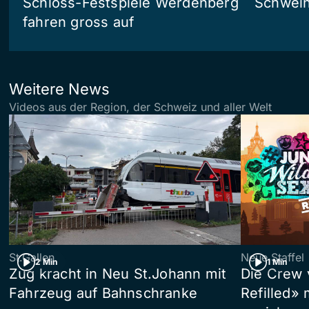
Schloss-Festspiele Werdenberg
Schwein
fahren gross auf
Weitere News
Videos aus der Region, der Schweiz und aller Welt
St.Gallen
Neue Staffel
2 Min
1 Min
Zug kracht in Neu St.Johann mit
Die Crew 
Fahrzeug auf Bahnschranke
Refilled»