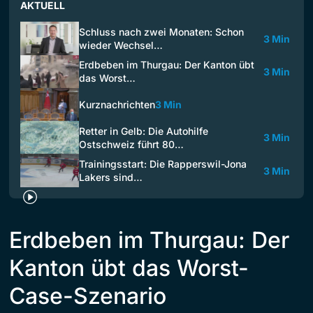
AKTUELL
Schluss nach zwei Monaten: Schon
3 Min
wieder Wechsel…
Erdbeben im Thurgau: Der Kanton übt
3 Min
das Worst…
Kurznachrichten
3 Min
Retter in Gelb: Die Autohilfe
3 Min
Ostschweiz führt 80…
Trainingsstart: Die Rapperswil-Jona
3 Min
Lakers sind…
Erdbeben im Thurgau: Der
Kanton übt das Worst-
Case-Szenario