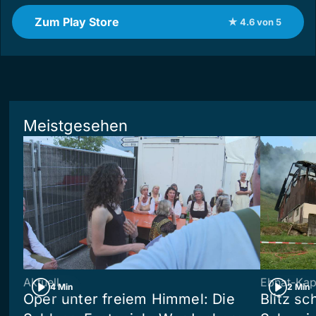
Zum Play Store
★ 4.6 von 5
Meistgesehen
Aktuell
Ebnat-Kap
4 Min
2 Min
Oper unter freiem Himmel: Die
Blitz sc