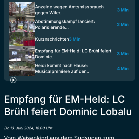
Anzeige wegen Amtsmissbrauch
3 Min
gegen Wiler…
Abstimmungskampf lanciert:
2 Min
Polarisierende…
Kurznachrichten
3 Min
Empfang für EM-Held: LC Brühl feiert
3 Min
Dominic…
Heidi kommt nach Hause:
4 Min
Musicalpremiere auf der…
Empfang für EM-Held: LC
Brühl feiert Dominic Lobalu
Do 13. Juni 2024, 16.00 Uhr
Vom Waisenkind aus dem Südsudan zum