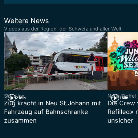
Weitere News
Videos aus der Region, der Schweiz und aller Welt
St.Gallen
Neue Staffel
2 Min
1 Min
Zug kracht in Neu St.Johann mit
Die Crew 
Fahrzeug auf Bahnschranke
Refilled»
zusammen
unsicher