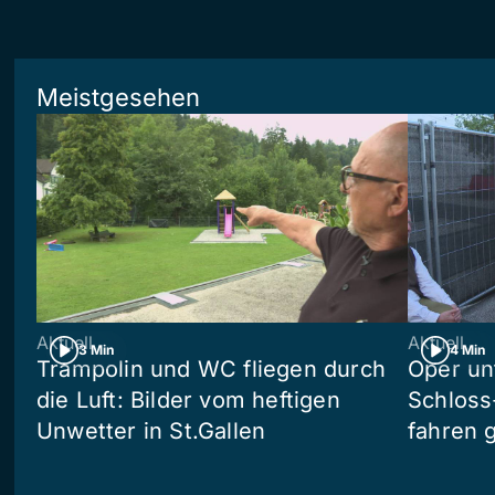
Meistgesehen
Aktuell
Aktuell
3 Min
4 Min
Trampolin und WC fliegen durch
Oper un
die Luft: Bilder vom heftigen
Schloss
Unwetter in St.Gallen
fahren 