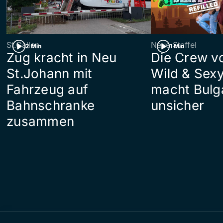
St.Gallen
Neue Staffel
2 Min
1 Min
Zug kracht in Neu
Die Crew v
St.Johann mit
Wild & Sexy
Fahrzeug auf
macht Bulg
Bahnschranke
unsicher
zusammen