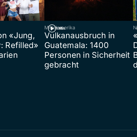
Mittelamerika
N
1 Min
on «Jung,
Vulkanausbruch in
«
: Refilled»
Guatemala: 1400
arien
Personen in Sicherheit
gebracht