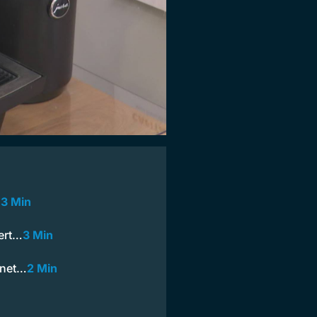
…
3 Min
iert…
3 Min
ffnet…
2 Min