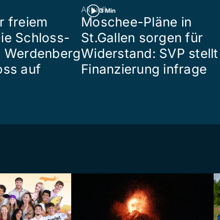
Aktuell
3 Min
r freiem
Moschee-Pläne in
ie Schloss-
St.Gallen sorgen für
e Werdenberg
Widerstand: SVP stellt
oss auf
Finanzierung infrage