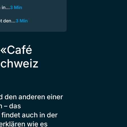
h in…
3 Min
bt den…
3 Min
: «Café
schweiz
d den anderen einer
n – das
findet auch in der
rklären wie es