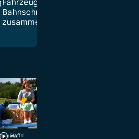
g
Fahrzeug auf
Bahnschranke
zusammen
eue Staffel
Ebnat-Kappel
1 Min
2 Min