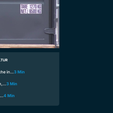
LTUR
che in…
3 Min
ch,…
3 Min
a…
4 Min