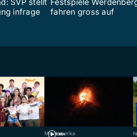
d: SVP stellt
Festspiele Werdenber
ung infrage
fahren gross auf
Mittelamerika
N
1 Min