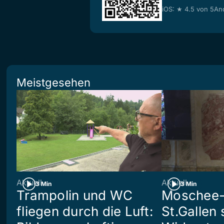
iOS: ★ 4.5 von 5
And
Meistgesehen
Aktuell
Aktuell
3 Min
3 Min
Trampolin und WC
Moschee-
fliegen durch die Luft:
St.Gallen 