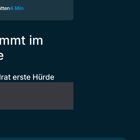
ätten
4 Min
nimmt im
e
lrat erste Hürde