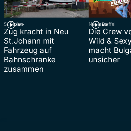
St.Gallen
Neue Staffel
2 Min
1 Min
Zug kracht in Neu
Die Crew v
St.Johann mit
Wild & Sexy
Fahrzeug auf
macht Bulg
Bahnschranke
unsicher
zusammen