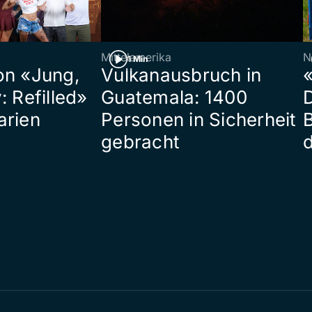
Mittelamerika
N
1 Min
on «Jung,
Vulkanausbruch in
«
: Refilled»
Guatemala: 1400
arien
Personen in Sicherheit
gebracht