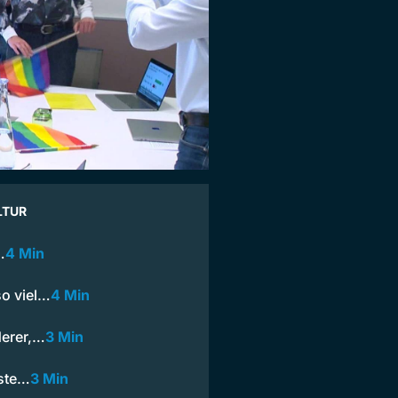
LTUR
…
4 Min
o viel…
4 Min
derer,…
3 Min
rste…
3 Min