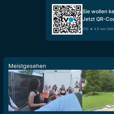
Sie wollen k
Jetzt QR-Co
iOS: ★ 4.5 von 5
And
Meistgesehen