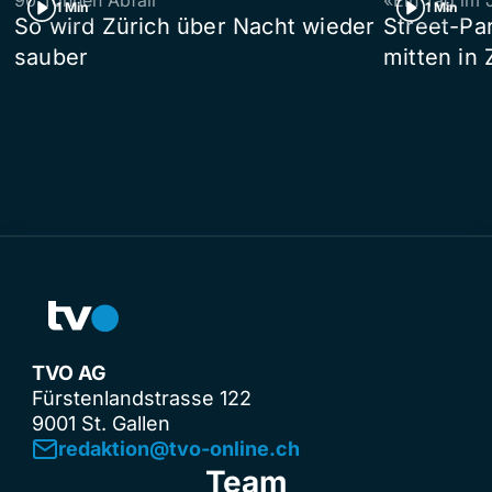
1 Min
1 Min
So wird Zürich über Nacht wieder
Street-P
sauber
mitten in 
TVO AG
Fürstenlandstrasse 122
9001 St. Gallen
redaktion@tvo-online.ch
Team