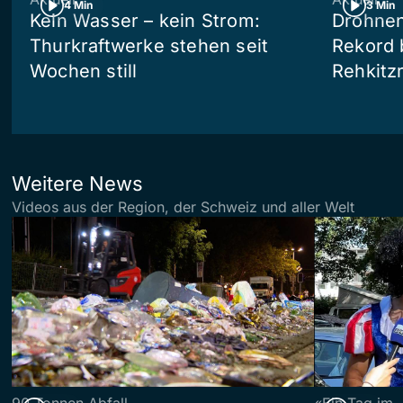
4 Min
3 Min
Kein Wasser – kein Strom:
Drohnen
Thurkraftwerke stehen seit
Rekord 
Wochen still
Rehkitz
Weitere News
Videos aus der Region, der Schweiz und aller Welt
90 Tonnen Abfall
«Ein Tag im 