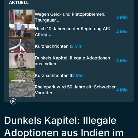
AKTUELL
Wegen Geld- und Platzproblemen:
3 Min
Thurgauer…
Nach 10 Jahren in der Regierung AR:
4 Min
Alfred…
Kurznachrichten I
2 Min
Dunkels Kapitel: Illegale Adoptionen
3 Min
aus Indien…
Kurznachrichten II
2 Min
Rheinpark wird 50 Jahre alt: Schweizer
4 Min
Vorreiter…
Dunkels Kapitel: Illegale
Adoptionen aus Indien im