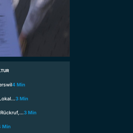
LTUR
erswil
4 Min
 Lokal…
3 Min
-Rückruf,…
3 Min
4 Min