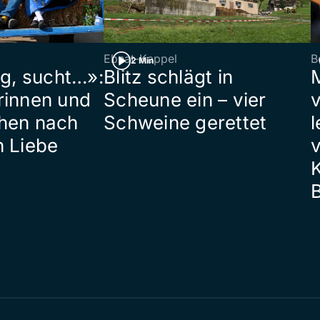
Ebnat-Kappel
B
2 Min
ig, sucht…»:
Blitz schlägt in
rinnen und
Scheune ein – vier
hen nach
Schweine gerettet
l
n Liebe