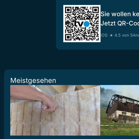
Sie wollen k
Jetzt QR-Co
iOS: ★ 4.5 von 5
And
Meistgesehen