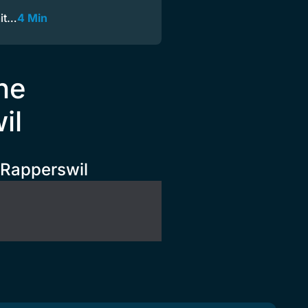
mit…
4 Min
he
il
 Rapperswil