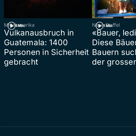
Mittelamerika
Neue Staffel
1 Min
1 Min
Vulkanausbruch in
«Bauer, led
Guatemala: 1400
Diese Bäue
Personen in Sicherheit
Bauern suc
gebracht
der grosse