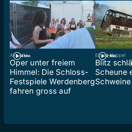
Aktuell
Ebnat-Kappel
4 Min
2 Min
Oper unter freiem
Blitz schlä
Himmel: Die Schloss-
Scheune e
Festspiele Werdenberg
Schweine 
fahren gross auf