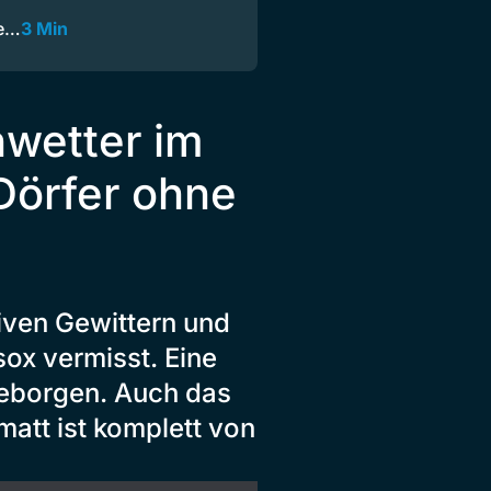
le…
3 Min
wetter im
Dörfer ohne
ven Gewittern und
ox vermisst. Eine
eborgen. Auch das
matt ist komplett von