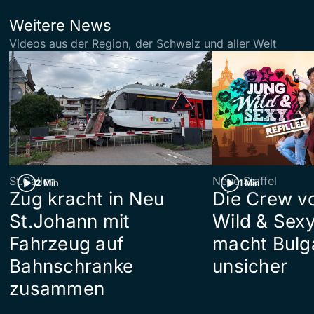
Weitere News
Videos aus der Region, der Schweiz und aller Welt
St.Gallen
Neue Staffel
2 Min
1 Min
Zug kracht in Neu
Die Crew v
St.Johann mit
Wild & Sexy
Fahrzeug auf
macht Bulg
Bahnschranke
unsicher
zusammen