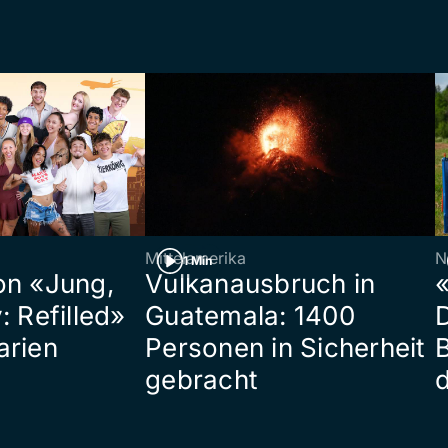
Mittelamerika
N
1 Min
on «Jung,
Vulkanausbruch in
«
: Refilled»
Guatemala: 1400
arien
Personen in Sicherheit
gebracht