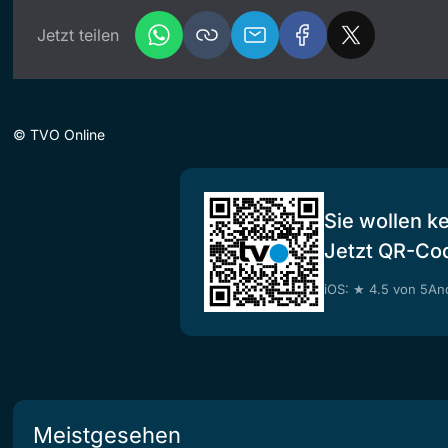
Jetzt teilen
©
TVO Online
Sie wollen k
Jetzt QR-Co
iOS: ★ 4.5 von 5
And
Meistgesehen