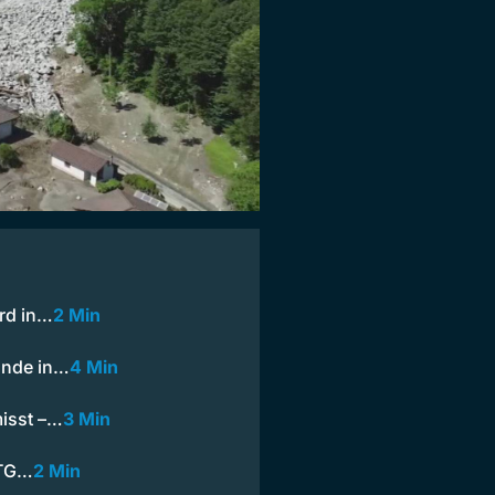
rd in…
2 Min
önde in…
4 Min
isst –…
3 Min
 TG…
2 Min