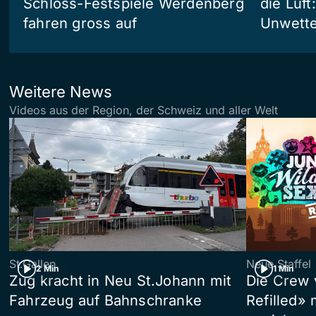
Schloss-Festspiele Werdenberg
die Luft
fahren gross auf
Unwetter
Weitere News
Videos aus der Region, der Schweiz und aller Welt
St.Gallen
Neue Staffel
2 Min
1 Min
Zug kracht in Neu St.Johann mit
Die Crew 
Fahrzeug auf Bahnschranke
Refilled»