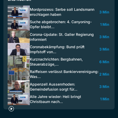
Mordprozess: Serbe soll Landsmann
3 Min
erschlagen haben
Suche abgebrochen: 4. Canyoning-
1 Min
Opfer bleibt…
Corona-Update: St. Galler Regierung
3 Min
informiert
Coronabekämpfung: Bund prüft
3 Min
Impfstoff von…
Kurznachrichten: Bergbahnen,
6 Min
Steuerabzüge,…
Raiffeisen verlässt Bankiervereinigung:
2 Min
Was…
Appenzell Aussenrhoden:
3 Min
Gemeindefusion sorgt für…
Alle Jahre wieder: Heli bringt
1 Min
Christbaum nach…