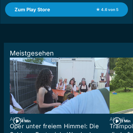
Zum Play Store
★ 4.6 von 5
Meistgesehen
Aktuell
Aktuell
4 Min
3 Min
Oper unter freiem Himmel: Die
Trampol