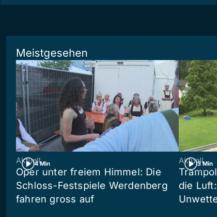
Meistgesehen
Aktuell
Aktuell
4 Min
3 Min
Oper unter freiem Himmel: Die
Trampol
Schloss-Festspiele Werdenberg
die Luft
fahren gross auf
Unwetter