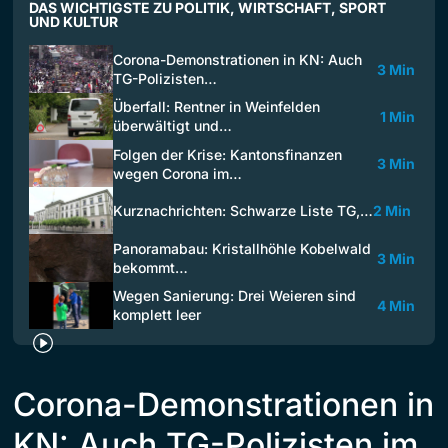
DAS WICHTIGSTE ZU POLITIK, WIRTSCHAFT, SPORT
UND KULTUR
Corona-Demonstrationen in KN: Auch
3 Min
TG-Polizisten…
Überfall: Rentner in Weinfelden
1 Min
überwältigt und…
Folgen der Krise: Kantonsfinanzen
3 Min
wegen Corona im…
Kurznachrichten: Schwarze Liste TG,…
2 Min
Panoramabau: Kristallhöhle Kobelwald
3 Min
bekommt…
Wegen Sanierung: Drei Weieren sind
4 Min
komplett leer
Corona-Demonstrationen in
KN: Auch TG-Polizisten im