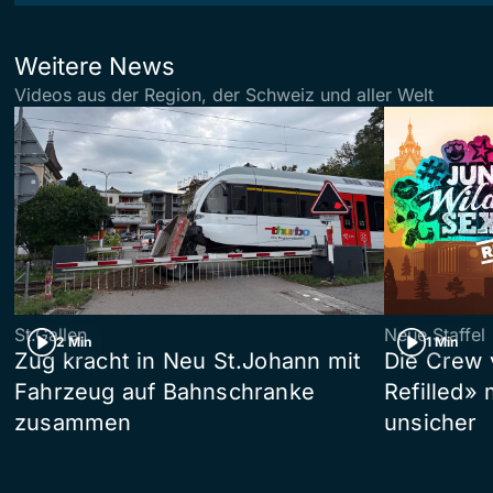
Weitere News
Videos aus der Region, der Schweiz und aller Welt
St.Gallen
Neue Staffel
2 Min
1 Min
Zug kracht in Neu St.Johann mit
Die Crew 
Fahrzeug auf Bahnschranke
Refilled»
zusammen
unsicher