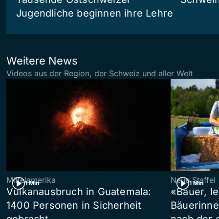
Jugendliche beginnen ihre Lehre
Weitere News
Videos aus der Region, der Schweiz und aller Welt
Mittelamerika
Neue Staffel
1 Min
1 Min
Vulkanausbruch in Guatemala:
«Bauer, l
1400 Personen in Sicherheit
Bäuerinne
gebracht
nach der 