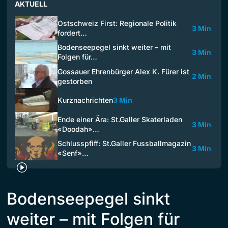
AKTUELL
Ostschweiz First: Regionale Politik
3 Min
fordert…
Bodenseepegel sinkt weiter – mit
3 Min
Folgen für…
Gossauer Ehrenbürger Alex K. Fürer ist
2 Min
gestorben
Kurznachrichten
3 Min
Ende einer Ära: St.Galler Skaterladen
3 Min
«Doodah»…
Schlusspfiff: St.Galler Fussballmagazin
3 Min
«Senf»…
Bodenseepegel sinkt
weiter – mit Folgen für