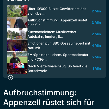
Über 10'000 Blitze: Gewitter entlädt
2 Min
sich über…
Aufbruchstimmung: Appenzell rüstet
3 Min
sich für…
Kurznachrichten: Musikverbot,
2 Min
Autobahn, Impfen, E…
Emotionen pur: BBC Gossau fiebert mit
4 Min
Nati mit
EM-Spektakel: ehem. Sportmoderator
5 Min
und FCSG…
Nach Viertelfinaleinzug: So feiert die
1 Min
Ostschweiz
Aufbruchstimmung:
Appenzell rüstet sich für