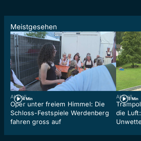
Meistgesehen
Aktuell
Aktuell
4 Min
3 Min
Oper unter freiem Himmel: Die
Trampol
Schloss-Festspiele Werdenberg
die Luft
fahren gross auf
Unwetter