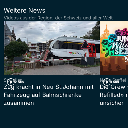
Weitere News
Videos aus der Region, der Schweiz und aller Welt
St.Gallen
Neue Staffel
2 Min
1 Min
Zug kracht in Neu St.Johann mit
Die Crew 
Fahrzeug auf Bahnschranke
Refilled»
zusammen
unsicher