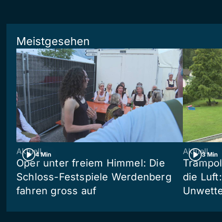
Meistgesehen
Aktuell
Aktuell
4 Min
3 Min
Oper unter freiem Himmel: Die
Trampol
Schloss-Festspiele Werdenberg
die Luft
fahren gross auf
Unwetter