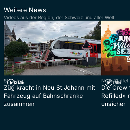
Weitere News
Videos aus der Region, der Schweiz und aller Welt
St.Gallen
Neue Staffel
2 Min
1 Min
Zug kracht in Neu St.Johann mit
Die Crew 
Fahrzeug auf Bahnschranke
Refilled»
zusammen
unsicher