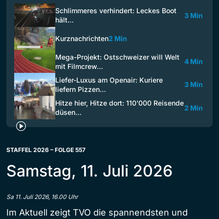
Schlimmeres verhindert: Leckes Boot
3 Min
hält…
Kurznachrichten
2 Min
Mega-Projekt: Ostschweizer will Welt
4 Min
mit Filmcrew…
Liefer-Luxus am Openair: Kuriere
3 Min
liefern Pizzen…
Hitze hier, Hitze dort: 110'000 Reisende
2 Min
düsen…
STAFFEL 2026 – FOLGE 557
Samstag, 11. Juli 2026
Sa 11. Juli 2026, 16.00 Uhr
Im Aktuell zeigt TVO die spannendsten und