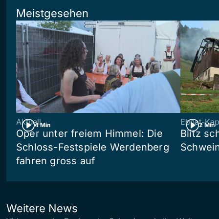
Meistgesehen
Aktuell
Ebnat-Kap
4 Min
2 Min
Oper unter freiem Himmel: Die
Blitz sc
Schloss-Festspiele Werdenberg
Schwein
fahren gross auf
Weitere News