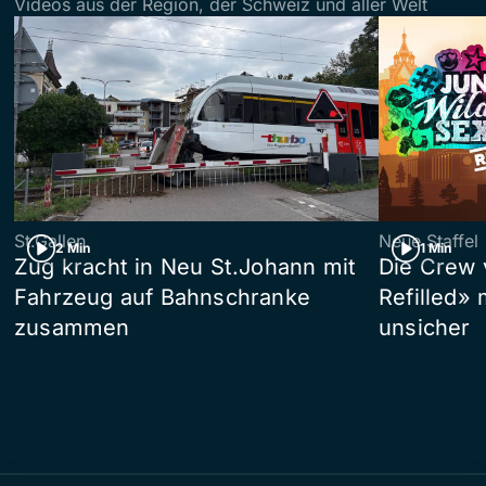
Videos aus der Region, der Schweiz und aller Welt
St.Gallen
Neue Staffel
2 Min
1 Min
Zug kracht in Neu St.Johann mit
Die Crew 
Fahrzeug auf Bahnschranke
Refilled»
zusammen
unsicher