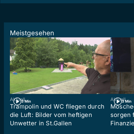
Meistgesehen
Aktuell
Aktuell
3 Min
3 Min
Trampolin und WC fliegen durch
Moschee
die Luft: Bilder vom heftigen
sorgen 
Unwetter in St.Gallen
Finanzi