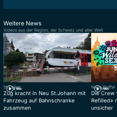
Weitere News
Videos aus der Region, der Schweiz und aller Welt
St.Gallen
Neue Staffel
2 Min
1 Min
Zug kracht in Neu St.Johann mit
Die Crew 
Fahrzeug auf Bahnschranke
Refilled»
zusammen
unsicher