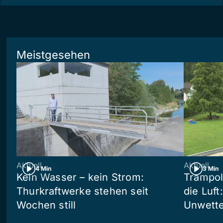
Meistgesehen
Aktuell
Aktuell
4 Min
3 Min
Kein Wasser – kein Strom:
Trampol
Thurkraftwerke stehen seit
die Luft
Wochen still
Unwetter