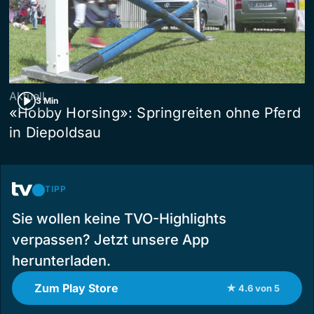
Aktuell
3 Min
«Hobby Horsing»: Springreiten ohne Pferd
in Diepoldsau
TIPP
Sie wollen keine TVO-Highlights
verpassen? Jetzt unsere App
herunterladen.
Zum Play Store
★ 4.6 von 5