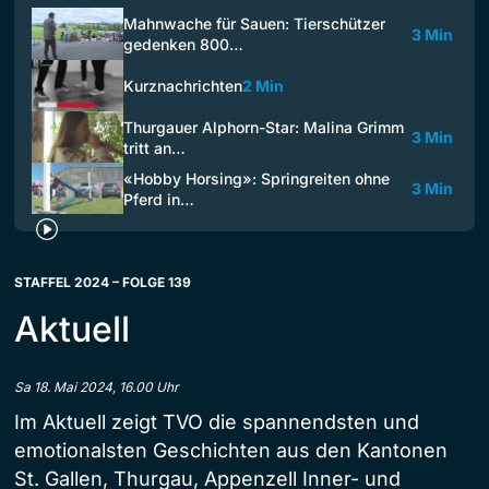
Mahnwache für Sauen: Tierschützer
3 Min
gedenken 800…
Kurznachrichten
2 Min
Thurgauer Alphorn-Star: Malina Grimm
3 Min
tritt an…
«Hobby Horsing»: Springreiten ohne
3 Min
Pferd in…
STAFFEL 2024 – FOLGE 139
Aktuell
Sa 18. Mai 2024, 16.00 Uhr
Im Aktuell zeigt TVO die spannendsten und
emotionalsten Geschichten aus den Kantonen
St. Gallen, Thurgau, Appenzell Inner- und