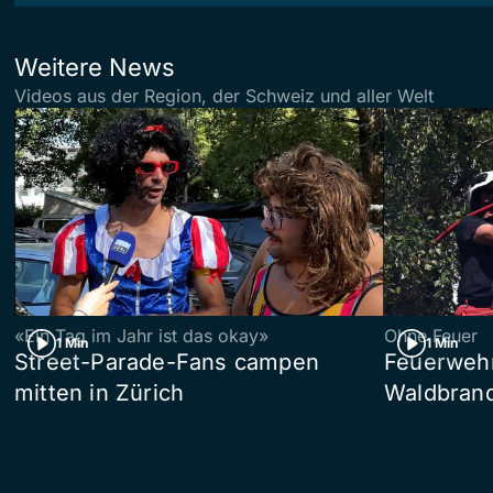
Weitere News
Videos aus der Region, der Schweiz und aller Welt
«Ein Tag im Jahr ist das okay»
Ohne Feuer
1 Min
1 Min
Street-Parade-Fans campen
Feuerwehr 
mitten in Zürich
Waldbrand