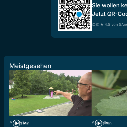
Sie wollen k
Jetzt QR-Co
iOS: ★ 4.5 von 5
And
Meistgesehen
Aktuell
Aktuell
3 Min
3 Min