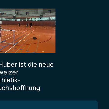
Huber ist die neue
weizer
thletik-
chshoffnung