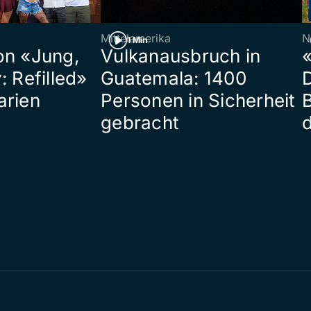
Mittelamerika
N
1 Min
on «Jung,
Vulkanausbruch in
«
: Refilled»
Guatemala: 1400
arien
Personen in Sicherheit
gebracht