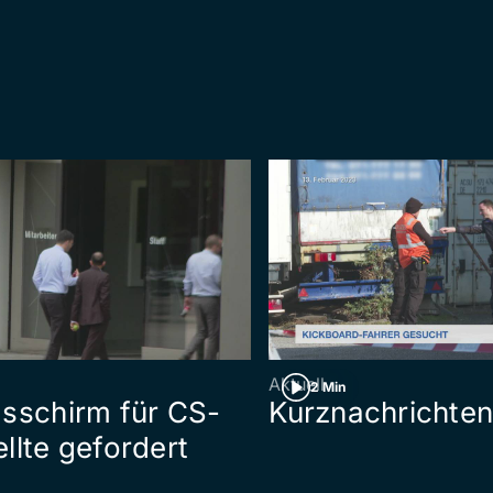
Aktuell
2 Min
sschirm für CS-
Kurznachrichte
llte gefordert