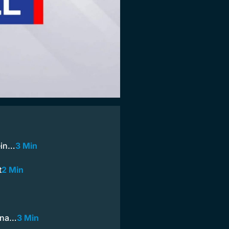
ein…
3 Min
t
2 Min
Jona…
3 Min