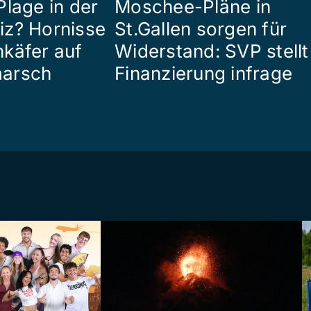
Plage in der
Moschee-Pläne in
z? Hornisse
St.Gallen sorgen für
käfer auf
Widerstand: SVP stellt
arsch
Finanzierung infrage