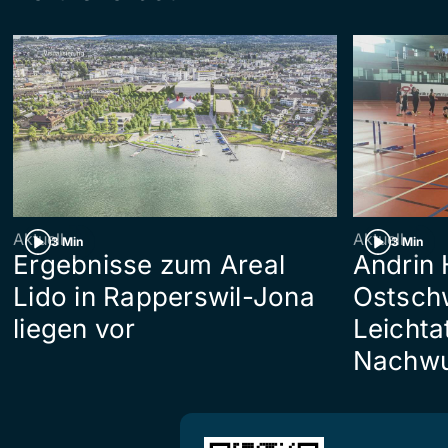
Aktuell
Aktuell
3 Min
3 Min
Ergebnisse zum Areal
Andrin 
Lido in Rapperswil-Jona
Ostsch
liegen vor
Leichta
Nachwu