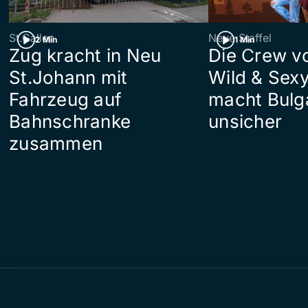
St.Gallen
Neue Staffel
2 Min
1 Min
Zug kracht in Neu
Die Crew v
St.Johann mit
Wild & Sexy
Fahrzeug auf
macht Bulg
Bahnschranke
unsicher
zusammen