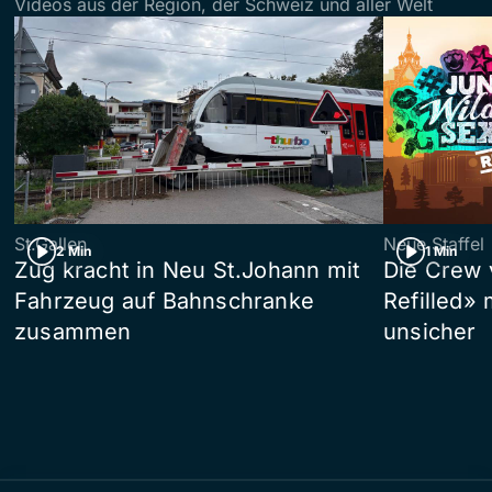
Videos aus der Region, der Schweiz und aller Welt
St.Gallen
Neue Staffel
2 Min
1 Min
Zug kracht in Neu St.Johann mit
Die Crew 
Fahrzeug auf Bahnschranke
Refilled»
zusammen
unsicher