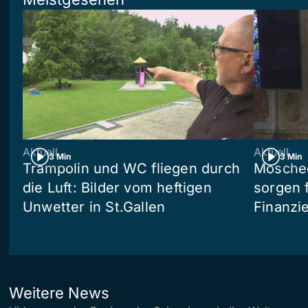
Aktuell
Aktuell
3 Min
3 Min
Trampolin und WC fliegen durch
Moschee
die Luft: Bilder vom heftigen
sorgen 
Unwetter in St.Gallen
Finanzi
Weitere News