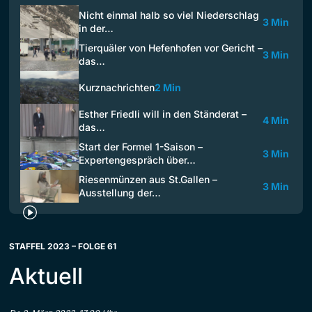
Nicht einmal halb so viel Niederschlag
3 Min
in der…
Tierquäler von Hefenhofen vor Gericht –
3 Min
das…
Kurznachrichten
2 Min
Esther Friedli will in den Ständerat –
4 Min
das…
Start der Formel 1-Saison –
3 Min
Expertengespräch über…
Riesenmünzen aus St.Gallen –
3 Min
Ausstellung der…
STAFFEL 2023 – FOLGE 61
Aktuell