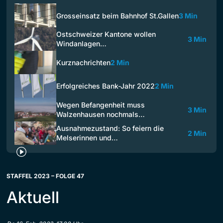
Grosseinsatz beim Bahnhof St.Gallen
3 Min
Ostschweizer Kantone wollen
3 Min
Windanlagen…
Kurznachrichten
2 Min
Erfolgreiches Bank-Jahr 2022
2 Min
Wegen Befangenheit muss
3 Min
Walzenhausen nochmals…
Ausnahmezustand: So feiern die
2 Min
Melserinnen und…
STAFFEL 2023 – FOLGE 47
Aktuell