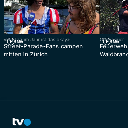
«Ein Tag im Jahr ist das okay»
Ohne Feuer
1 Min
1 Min
Street-Parade-Fans campen
Feuerwehr 
mitten in Zürich
Waldbrand