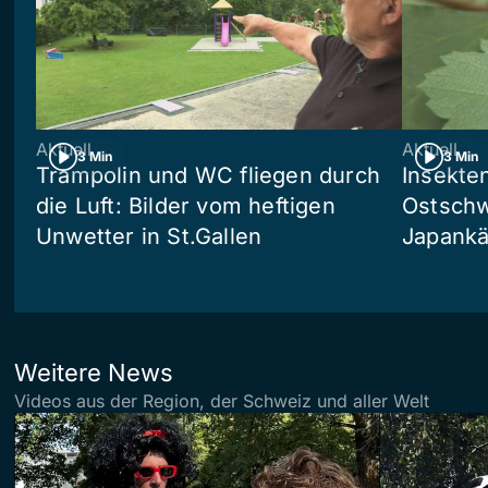
Aktuell
Aktuell
3 Min
3 Min
Trampolin und WC fliegen durch
Insekte
die Luft: Bilder vom heftigen
Ostschw
Unwetter in St.Gallen
Japankä
Weitere News
Videos aus der Region, der Schweiz und aller Welt