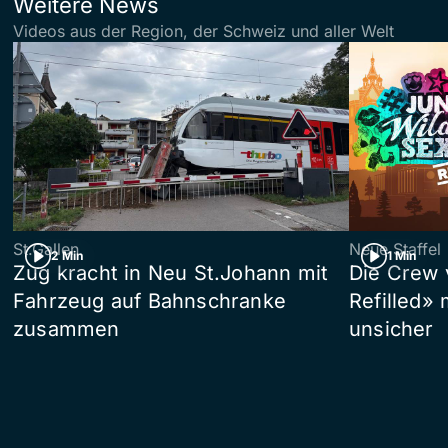
Weitere News
Videos aus der Region, der Schweiz und aller Welt
St.Gallen
Neue Staffel
2 Min
1 Min
Zug kracht in Neu St.Johann mit
Die Crew 
Fahrzeug auf Bahnschranke
Refilled»
zusammen
unsicher