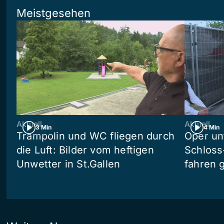
Meistgesehen
Aktuell
Aktuell
3 Min
4 Min
Trampolin und WC fliegen durch
Oper un
die Luft: Bilder vom heftigen
Schloss
Unwetter in St.Gallen
fahren 