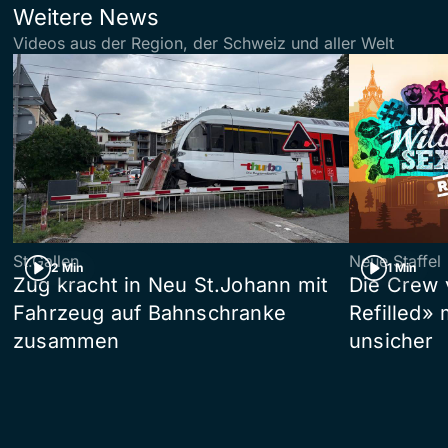
Weitere News
Videos aus der Region, der Schweiz und aller Welt
St.Gallen
Neue Staffel
2 Min
1 Min
Zug kracht in Neu St.Johann mit
Die Crew 
Fahrzeug auf Bahnschranke
Refilled»
zusammen
unsicher