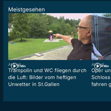
Meistgesehen
Aktuell
Aktuell
3 Min
4 Min
Trampolin und WC fliegen durch
Oper un
die Luft: Bilder vom heftigen
Schloss
Unwetter in St.Gallen
fahren 