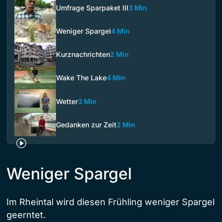
Umfrage Sparpaket III
3 Min
Weniger Spargel
4 Min
Kurznachrichten
2 Min
Wake The Lake
4 Min
Wetter
3 Min
Gedanken zur Zeit
2 Min
Weniger Spargel
Im Rheintal wird diesen Frühling weniger Spargel
geerntet.