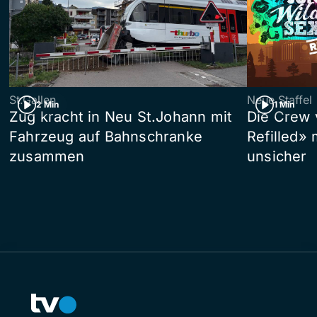
St.Gallen
Neue Staffel
2 Min
1 Min
Zug kracht in Neu St.Johann mit
Die Crew 
Fahrzeug auf Bahnschranke
Refilled»
zusammen
unsicher