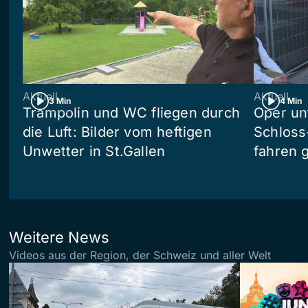
Aktuell
Aktuell
3 Min
4 Min
Trampolin und WC fliegen durch
Oper un
die Luft: Bilder vom heftigen
Schloss
Unwetter in St.Gallen
fahren 
Weitere News
Videos aus der Region, der Schweiz und aller Welt