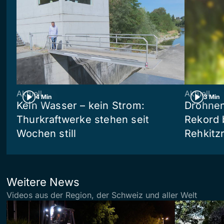
Aktuell
Aktuell
4 Min
3 Min
Kein Wasser – kein Strom:
Drohnen
Thurkraftwerke stehen seit
Rekord 
Wochen still
Rehkitz
Weitere News
Videos aus der Region, der Schweiz und aller Welt