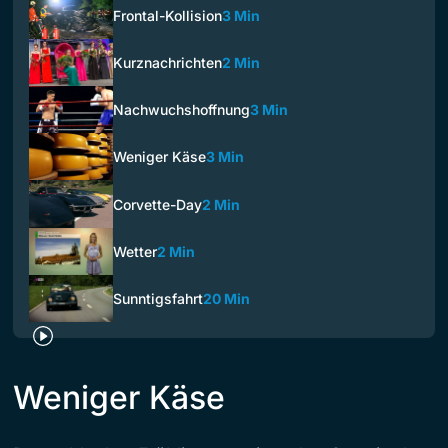
Frontal-Kollision
3 Min
Kurznachrichten
2 Min
Nachwuchshoffnung
3 Min
Weniger Käse
3 Min
Corvette-Day
2 Min
Wetter
2 Min
Sunntigsfahrt
20 Min
Weniger Käse