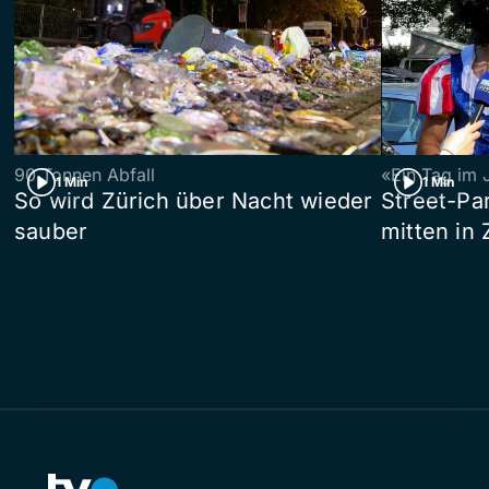
90 Tonnen Abfall
«Ein Tag im 
1 Min
1 Min
So wird Zürich über Nacht wieder
Street-P
sauber
mitten in 