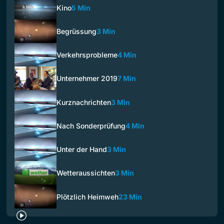
Kino
5 Min
Begrüssung
3 Min
Verkehrsprobleme
4 Min
Unternehmer 2019
7 Min
Kurznachrichten
3 Min
Nach Sonderprüfung
4 Min
Unter der Hand
3 Min
Wetteraussichten
3 Min
Plötzlich Heimweh
23 Min