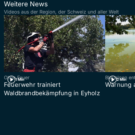
Weitere News
Videos aus der Region, der Schweiz und aller Welt
Ohne Feuer
Blaualgen en
1 Min
2 Min
Feuerwehr trainiert
Warnung 
Waldbrandbekämpfung in Eyholz