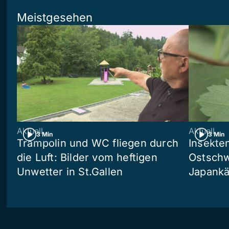
Meistgesehen
Aktuell
Aktuell
3 Min
3 Min
Trampolin und WC fliegen durch
Insekte
die Luft: Bilder vom heftigen
Ostschw
Unwetter in St.Gallen
Japankä