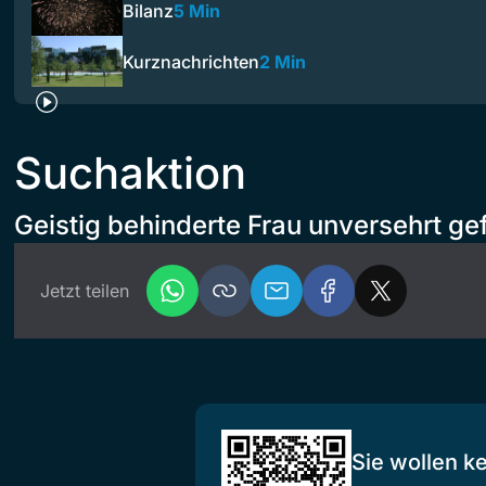
Bilanz
5 Min
Kurznachrichten
2 Min
Suchaktion
Geistig behinderte Frau unversehrt g
Jetzt teilen
Sie wollen k