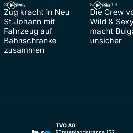
St.Gallen
Neue Staffel
2 Min
1 Min
Zug kracht in Neu
Die Crew v
St.Johann mit
Wild & Sexy
Fahrzeug auf
macht Bulg
Bahnschranke
unsicher
zusammen
TVO AG
Fürstenlandstrasse 122