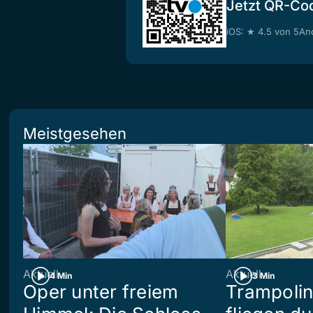
Jetzt QR-Co
iOS: ★ 4.5 von 5
And
Meistgesehen
Aktuell
Aktuell
4 Min
3 Min
Oper unter freiem
Trampoli