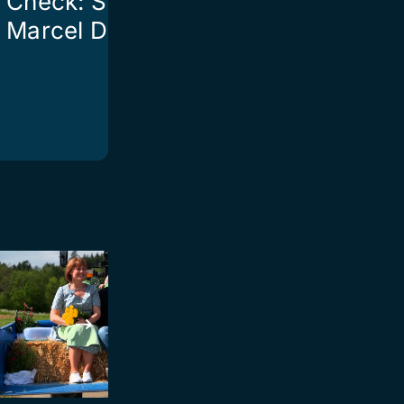
Check: SVP-Präsident
St.Johann m
Marcel Dettling
Fahrzeug au
Bahnschran
zusammen