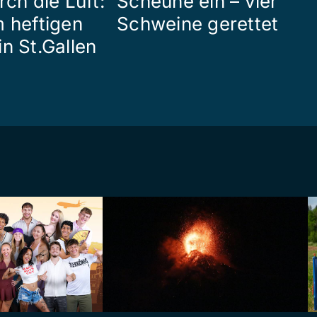
rch die Luft:
Scheune ein – vier
m heftigen
Schweine gerettet
n St.Gallen