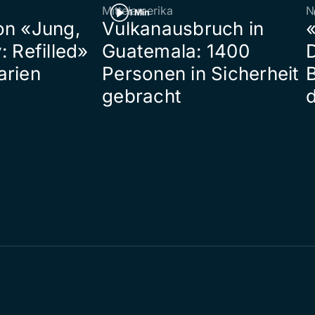
Mittelamerika
N
1 Min
on «Jung,
Vulkanausbruch in
«
: Refilled»
Guatemala: 1400
arien
Personen in Sicherheit
gebracht