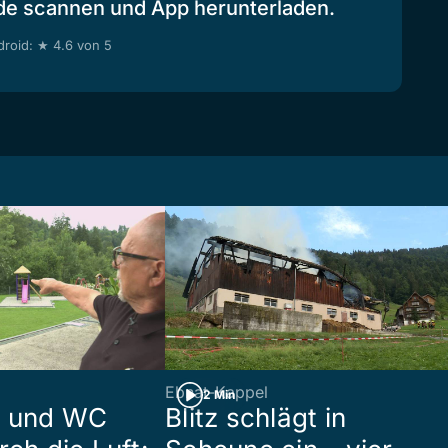
de scannen und App herunterladen.
roid: ★ 4.6 von 5
Ebnat-Kappel
2 Min
n und WC
Blitz schlägt in