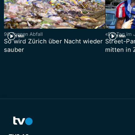
90 Tonnen Abfall
«Ein Tag im 
1 Min
1 Min
So wird Zürich über Nacht wieder
Street-P
sauber
mitten in 