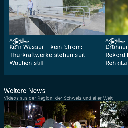
Aktuell
Aktuell
4 Min
3 Min
Kein Wasser – kein Strom:
Drohnen
Thurkraftwerke stehen seit
Rekord 
Wochen still
Rehkitz
Weitere News
Videos aus der Region, der Schweiz und aller Welt