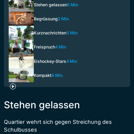
Stehen gelassen
5 Min
Begrüssung
2 Min
Kurznachrichten
3 Min
Freispruch
4 Min
Eishockey-Stars
4 Min
Kompakt
8 Min
Stehen gelassen
Quartier wehrt sich gegen Streichung des
Schulbusses