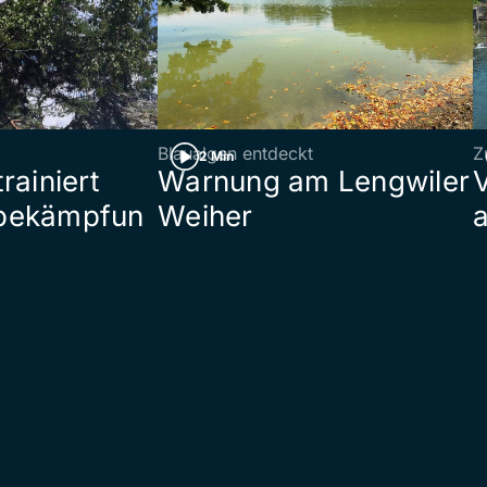
Blaualgen entdeckt
Z
2 Min
rainiert
Warnung am Lengwiler
bekämpfun
Weiher
a