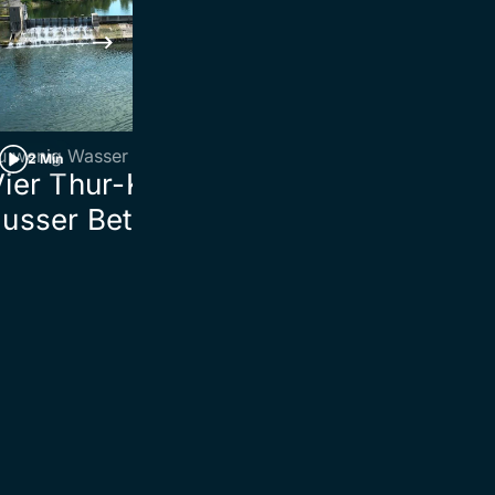
u wenig Wasser
St.Gallen
2 Min
2 Min
Vier Thur-Kraftwerke
Zug kracht in
usser Betrieb
St.Johann mi
Fahrzeug auf
Bahnschrank
zusammen