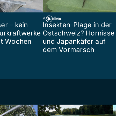
Aktuell
3 Min
er – kein
Insekten-Plage in der
urkraftwerke
Ostschweiz? Hornisse
it Wochen
und Japankäfer auf
dem Vormarsch