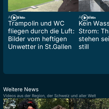
Aktuell
Aktuell
3 Min
4 Min
Trampolin und WC
Kein Wass
fliegen durch die Luft:
Strom: Th
Bilder vom heftigen
stehen se
Unwetter in St.Gallen
still
Weitere News
Videos aus der Region, der Schweiz und aller Welt