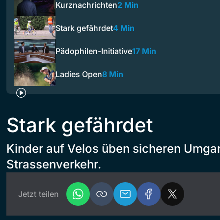
Kurznachrichten
2 Min
Stark gefährdet
4 Min
Pädophilen-Initiative
17 Min
Ladies Open
8 Min
Stark gefährdet
Kinder auf Velos üben sicheren Umga
Strassenverkehr.
Jetzt teilen