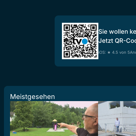
Sie wollen k
Jetzt QR-Co
iOS: ★ 4.5 von 5
And
Meistgesehen