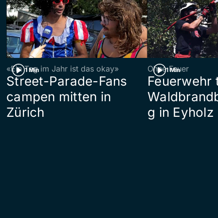
«Ein Tag im Jahr ist das okay»
Ohne Feuer
1 Min
1 Min
Street-Parade-Fans
Feuerwehr t
campen mitten in
Waldbrand
Zürich
g in Eyholz