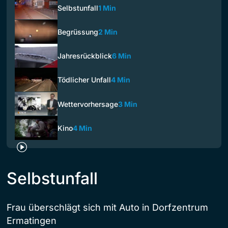
Selbstunfall
1 Min
Begrüssung
2 Min
Jahresrückblick
6 Min
Tödlicher Unfall
4 Min
Wettervorhersage
3 Min
Kino
4 Min
Selbstunfall
Frau überschlägt sich mit Auto in Dorfzentrum
Ermatingen