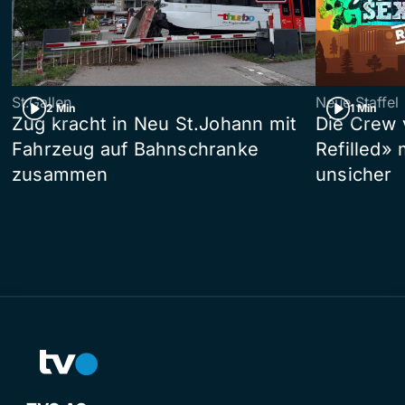
St.Gallen
Neue Staffel
2 Min
1 Min
Zug kracht in Neu St.Johann mit
Die Crew 
Fahrzeug auf Bahnschranke
Refilled»
zusammen
unsicher