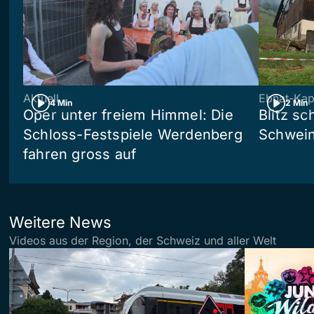
Aktuell
Ebnat-Kap
4 Min
2 Min
Oper unter freiem Himmel: Die
Blitz sc
Schloss-Festspiele Werdenberg
Schwein
fahren gross auf
Weitere News
Videos aus der Region, der Schweiz und aller Welt