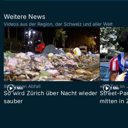
Weitere News
Videos aus der Region, der Schweiz und aller Welt
90 Tonnen Abfall
«Ein Tag im 
1 Min
1 Min
So wird Zürich über Nacht wieder
Street-P
sauber
mitten in 