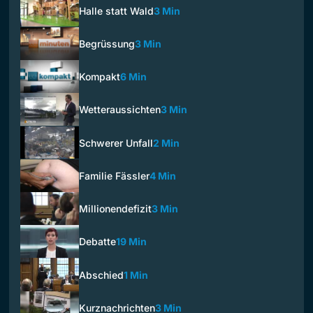
Halle statt Wald
3 Min
Begrüssung
3 Min
Kompakt
6 Min
Wetteraussichten
3 Min
Schwerer Unfall
2 Min
Familie Fässler
4 Min
Millionendefizit
3 Min
Debatte
19 Min
Abschied
1 Min
Kurznachrichten
3 Min