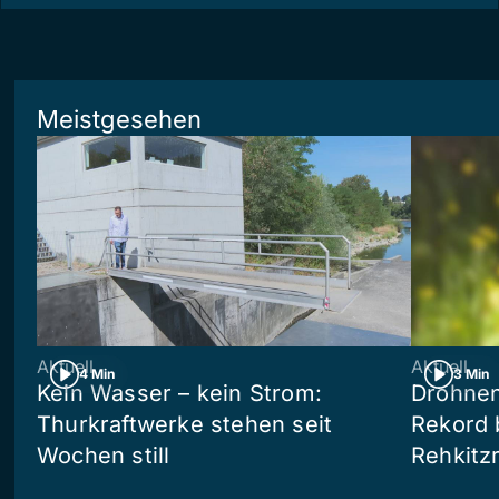
Meistgesehen
Aktuell
Aktuell
4 Min
3 Min
Kein Wasser – kein Strom:
Drohnen
Thurkraftwerke stehen seit
Rekord 
Wochen still
Rehkitz