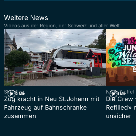
Weitere News
Videos aus der Region, der Schweiz und aller Welt
St.Gallen
Neue Staffel
2 Min
1 Min
Zug kracht in Neu St.Johann mit
Die Crew 
Fahrzeug auf Bahnschranke
Refilled»
zusammen
unsicher