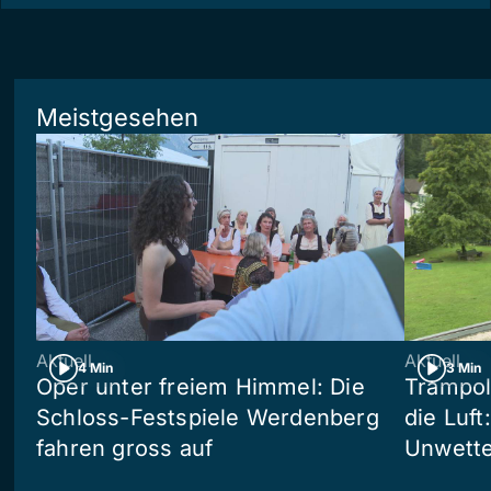
Meistgesehen
Aktuell
Aktuell
4 Min
3 Min
Oper unter freiem Himmel: Die
Trampol
Schloss-Festspiele Werdenberg
die Luft
fahren gross auf
Unwetter