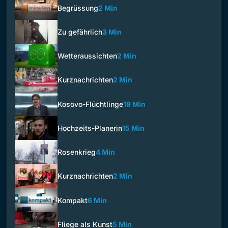
Begrüssung
2 Min
Zu gefährlich
3 Min
Wetteraussichten
2 Min
Kurznachrichten
2 Min
Kosovo-Flüchtlinge
18 Min
Hochzeits-Planerin
15 Min
Rosenkrieg
4 Min
Kurznachrichten
2 Min
Kompakt
6 Min
Fliege als Kunst
5 Min