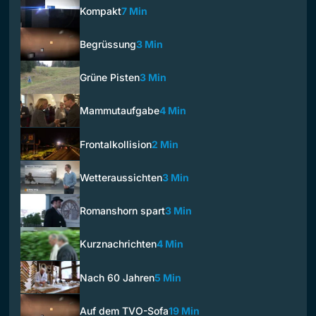
Kompakt
7 Min
Begrüssung
3 Min
Grüne Pisten
3 Min
Mammutaufgabe
4 Min
Frontalkollision
2 Min
Wetteraussichten
3 Min
Romanshorn spart
3 Min
Kurznachrichten
4 Min
Nach 60 Jahren
5 Min
Auf dem TVO-Sofa
19 Min