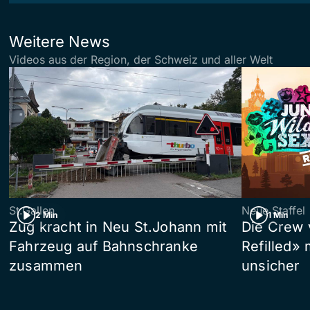
Weitere News
Videos aus der Region, der Schweiz und aller Welt
St.Gallen
Neue Staffel
2 Min
1 Min
Zug kracht in Neu St.Johann mit
Die Crew 
Fahrzeug auf Bahnschranke
Refilled»
zusammen
unsicher