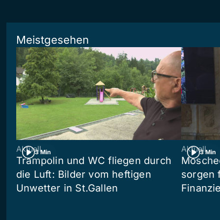
Meistgesehen
Aktuell
Aktuell
3 Min
3 Min
Trampolin und WC fliegen durch
Moschee
die Luft: Bilder vom heftigen
sorgen 
Unwetter in St.Gallen
Finanzi